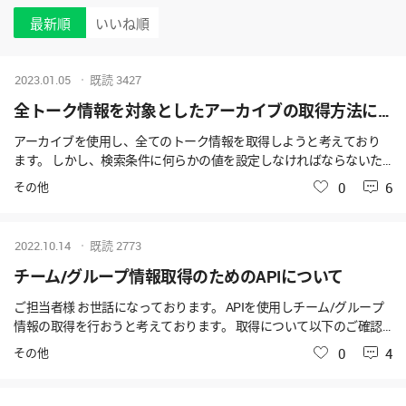
最新順
いいね順
2023.01.05
既読
3427
全トーク情報を対象としたアーカイブの取得方法について
アーカイブを使用し、全てのトーク情報を取得しようと考えており
ます。 しかし、検索条件に何らかの値を設定しなければならないた
め、一度に対象期間のデータを取得することが困難な状況です。 全
その他
いいね
0
6
てのトーク情報を取得するための設定値等ありますでしょうか？ も
しくは、APIを使用してアーカイブ情報を取得することは可能でしょ
うか？ 以上、よろしくお願いいたします。
2022.10.14
既読
2773
チーム/グループ情報取得のためのAPIについて
ご担当者様 お世話になっております。 APIを使用しチーム/グループ
情報の取得を行おうと考えております。 取得について以下のご確認
をお願いできますでしょうか。 ■データの取得について 以下URLに
その他
いいね
0
4
「グループの取得」とありますが、こちらでチームの情報も取得は
可能でしょうか？ https://developers.worksmobile.com/jp/reference/g
roup-get?lang=ja ■チーム/グループでのトーク情報について チーム/