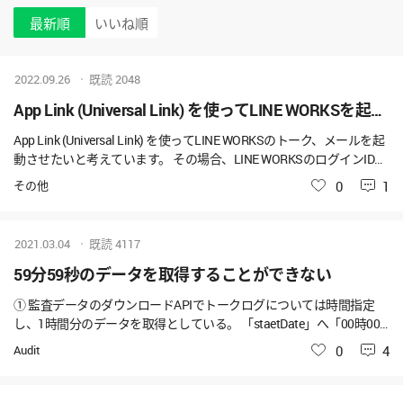
最新順
いいね順
2022.09.26
既読
2048
App Link (Universal Link) を使ってLINE WORKSを起動させる場合のログインについて
App Link (Universal Link) を使ってLINE WORKSのトーク、メールを起
動させたいと考えています。 その場合、LINE WORKSのログインID、
パスワードまたはパスコードの入力は必要になるのでしょうか？
その他
いいね
0
1
2021.03.04
既読
4117
59分59秒のデータを取得することができない
① 監査データのダウンロードAPIでトークログについては時間指定
し、1時間分のデータを取得としている。 「staetDate」へ「00時00
分00秒」、 「endDate」へ「00時59分59秒」を指定した場合に 「00
Audit
いいね
0
4
時59分59秒」のログを取得することができない （「endDate」へ「0
1時00分00秒」を指定した場合取得可能）。 ■質問 「endDate」
を「00時59分59秒」と設定した時に 「00時59分59秒」のログを