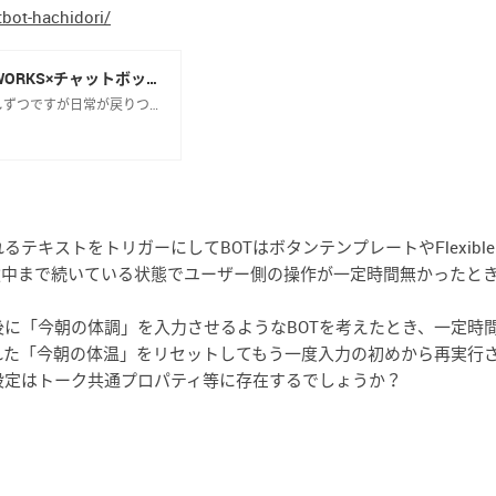
tbot-hachidori/
アフターコロナで求められる、LINE WORKS×チャットボットによるコミュニケ
こんにちは。LINE WORKSです。 本当に少しずつですが日常が戻りつつある中、みなさまいかがお過ごしでしょうか。 本日は、弊社連携ツールのひとつであるhachidori様にご協力いただき、チャットボットによるコミュニ
tbot-hachidori/
キストをトリガーにしてBOTはボタンテンプレートやFlexible 
が途中まで続いている状態でユーザー側の操作が一定時間無かったと
に「今朝の体調」を入力させるようなBOTを考えたとき、一定時
れた「今朝の体温」をリセットしてもう一度入力の初めから再実行
設定はトーク共通プロパティ等に存在するでしょうか？