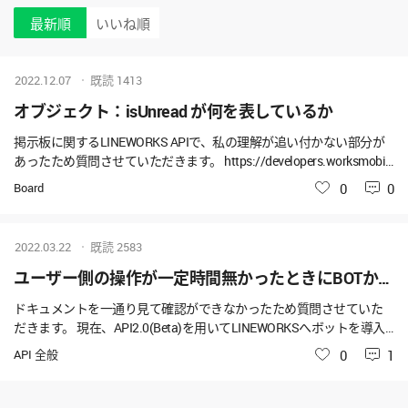
最新順
いいね順
2022.12.07
既読
1413
オブジェクト：isUnread が何を表しているか
掲示板に関するLINEWORKS APIで、私の理解が追い付かない部分が
あったため質問させていただきます。 https://developers.worksmobil
e.com/jp/reference/board-post-must-get?lang=ja に記載されている
Board
いいね
0
0
「必読投稿リストの取得」のAPI実行後のレスポンスの中に、isMust
Read と isUnread の2つのフラグ変数があるのですが、その内 isUnrea
d が何を表すフラグなのかがリンク先記事を見ても分かりませんでし
2022.03.22
既読
2583
た。（画像１枚目） isMustRead は、記事を投稿時に必読表示にチェ
ックを入れたかどうか（画像２枚目）のことを指していると予想が
ユーザー側の操作が一定時間無かったときにBOTからメッセージ送信をさせたい
つくのですが、isUnread は何のフラグなのかがリンク先を見てもよ
ドキュメントを一通り見て確認ができなかったため質問させていた
く分かっていません。名前から推測するに、該当の投稿を閲覧可能
だきます。 現在、API2.0(Beta)を用いてLINEWORKSへボットを導入
なメンバー全員にまだ閲覧されていないことを表すフラグ、という認
したいと考えております。 こちらのようなチャットBOTをイメージ
識であっているでしょうか。もし私の認識が誤っていましたら、正
API 全般
いいね
0
1
しています。 https://line.worksmobile.com/jp/blog/solution/chatbot-
しい指摘をお願いいたします。 また、isUnread を説明しているペー
hachidori/ アフターコロナで求められる、LINE WORKS×チャットボッ
ジがありましたらそちらのリンクの共有も併せて
トによるコミュニケこんにちは。LINE WORKSです。 本当に少しずつ