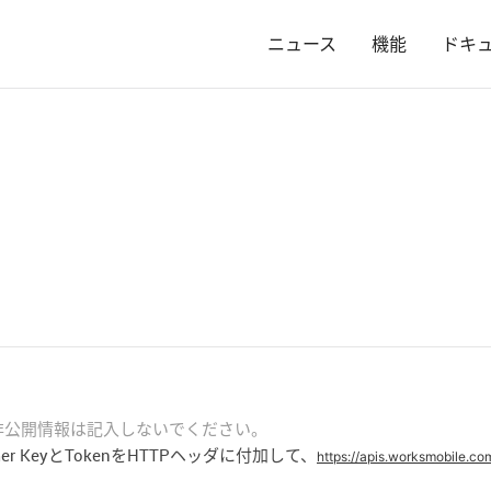
ニュース
機能
ドキ
どの非公開情報は記入しないでください。
umer KeyとTokenをHTTPヘッダに付加して、
https://apis.worksmobile.co