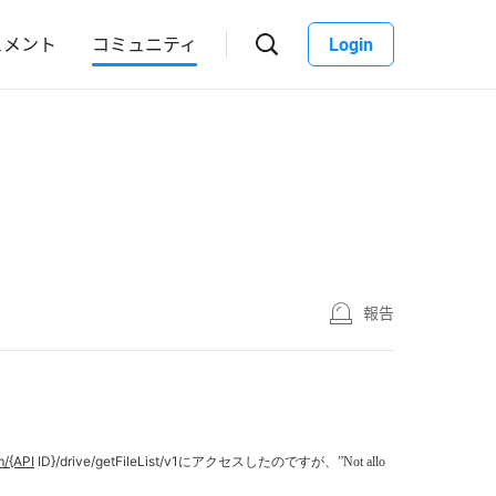
ュメント
コミュニティ
Login
報告
m/{API
ID}/drive/getFileList/v1
にアクセスしたのですが、”Not allo