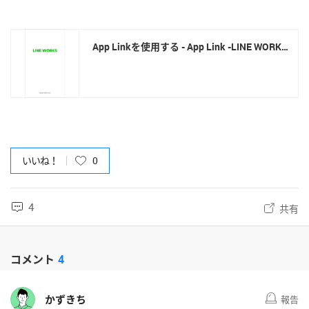
App Linkを使用する - App Link -LINE WORKS Dev
https://developers.worksmobile.com/jp/document/3001900
01?lang=ja
いいね！
0
4
共有
コメント
4
かずきち
報告