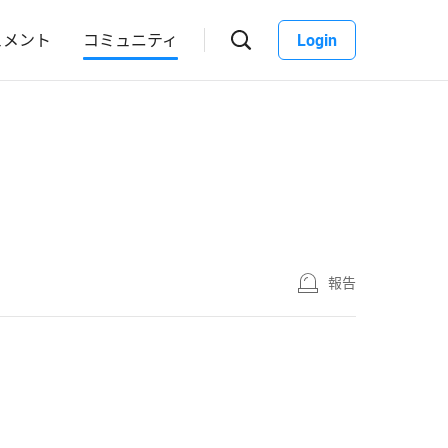
ュメント
コミュニティ
Login
報告