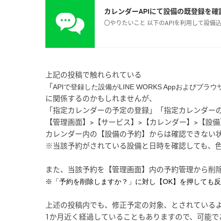
カレンダーAPIにて設備の既登録を確
https://www.worksapis.com/v1.0/users/
上記の投稿で触れられている
「
APIで登録した設備がLINE WORKS Appおよび
に関係するのかもしれませんが、
{userId}/calendar
「指定カレンダーの予定の登録」「指定カレンダーの
https://forum.worksmobile.com/jp/posts/100956
【管理画面】>【サービス】>【カレンダー】>【設
カレンダー内の【設備の予約】からは確認できない
※当該予約がされている設備と日時を確認しても、
また、当該予約を【管理画面】内の予約管理から削
※「予約を削除しますか？」に対し【OK】を押しても
上述の投稿内でも、修正予定の対象、とされている
1か月近く経過していることもありますので、可能で