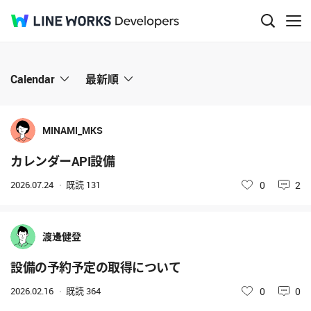
Q&A
Calendar
最新順
MINAMI_MKS
カレンダーAPI設備
2026.07.24
既読
131
いいね
0
2
渡邊健登
設備の予約予定の取得について
2026.02.16
既読
364
いいね
0
0