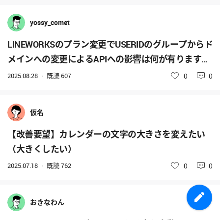
yossy_comet
LINEWORKSのプラン変更でUSERIDのグループからド
メインへの変更によるAPIへの影響は何が有ります
か？
2025.08.28
既読
607
いいね
0
0
仮名
【改善要望】カレンダーの文字の大きさを変えたい
（大きくしたい）
2025.07.18
既読
762
いいね
0
0
おきなわん