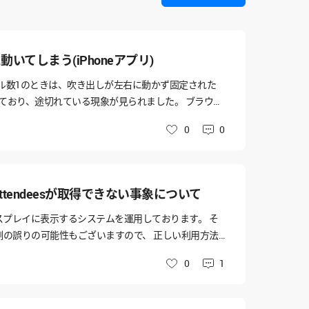
に動いてしまう(iPhoneアプリ)
以前は、バブル数1のときは、吹き出しが左右に動かず固定された
ており、途切れている現象が見られました。 ブラウザ
様変更があったのでしょうか。 左右に動かないようにす
0
0
いいね
。
tendeesが取得できない事象について
ディスプレイに表示するシステムを運用しております。 そ
側の誤りの可能性もございますので、 正しい利用方法
━━━━━━━━━━━━ ■ ご相談内容 ━━━━━
0
1
いいね
ト取得」APIのレスポンスから 会議室（設備）の att
ステムから会議室の予約状況を判別できず困っておりま
で、 正しい取得方法がございましたらご教示いただけま