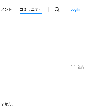
ュメント
コミュニティ
Login
報告
りません．