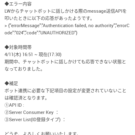
◆エラー内容
LWからチャットボットに話しかける際のmessage送信APIを
叩いたときに以下の応答があったようです。
> {"errorMessage":"Authentication failed, no authority","errorC
ode":"024","code":"UNAUTHORIZED"}
◆対象時間帯
4/11(木) 16:51 ~ 現在(17:30)
期間中、チャットボットに話しかけても応答できない状態と
なっておりました。
◆補足
ボット連携に必要な下記項目の設定が変更されていないこと
は確認済となります。
①API ID :
②Server Consumer Key ：
③Server List(ID登録タイプ) ：
どうぞ、よろしくお願いいたします。