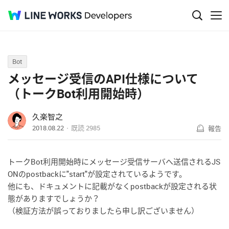
Q&A
Bot
メッセージ受信のAPI仕様について
（トークBot利用開始時）
久楽智之
2018.08.22
既読
2985
報告
トークBot利用開始時にメッセージ受信サーバへ送信されるJS
ONのpostbackに"start"が設定されているようです。
他にも、ドキュメントに記載がなくpostbackが設定される状
態がありますでしょうか？
（検証方法が誤っておりましたら申し訳ございません）