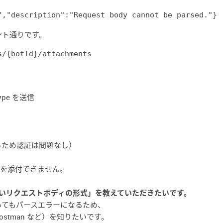
"
,
"description"
:
"Request body cannot be parsed."
ント通りです。
ntType を送信
するため認証は問題なし）
イルを添付できません。
s に対する「正しいリクエストボディの形式」を教えていただきたいです。
ってもパースエラーになるため、
 Postman など）を知りたいです。