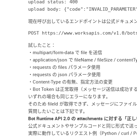
upload status: 
400
upload body: {"
code
":
"INVALID_PARAMETER
現在呼び出しているエンドポイントは公式ドキュメ
試したこと：
・multipart/form-data で file を送信
・application/json で fileName / fileSize / conte
・requests の files パラメータ使用
・requests の json パラメータ使用
・Content-Type の有無、指定方法の変更
・Bot Token は正常取得（メッセージ送信は成功
いずれの場合も同じエラーになります。
そのため fileId が取得できず、メッセージにファ
質問したいことは下記です。
Bot Runtime API 2.0 の attachment
公式ドキュメントやサンプルコードと同じ形式で送
実際に動作しているリクエスト例（Python / curl /