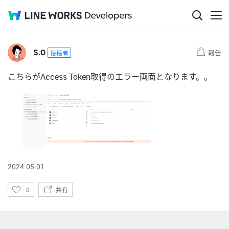
い
0
共有
Q&A
い
ね
S.O
報告
投稿者
こちらがAccess Token取得のエラー画面となります。。
2024.05.01
い
0
共有
い
ね