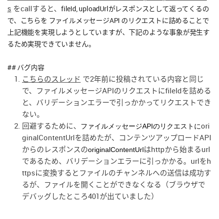
s
をcallすると、
fileId,
uploadUrlがレスポンスとして返ってくるの
で、こちらを ファイルメッセージAPI のリクエストに詰めることで
上記機能を実現しようとしていますが、下記のような事象が発生す
るため実現できていません。
## バグ内容
こちらのスレッド
で2年前に投稿されている内容と同じ
で、ファイルメッセージAPIのリクエストにfileIdを詰める
と、バリデーションエラーで引っかかってリクエストでき
ない。
回避するために、
ori
ファイルメッセージAPIのリクエストに
ginalContentUrlを詰めたが、コンテンツアップロードAPI
からのレスポンスの
はhttpから始まるurl
originalContentUrl
であるため、バリデーションエラーに引っかかる。urlをh
ttpsに変換するとファイルのチャンネルへの送信は成功す
るが、ファイルを開くことができなくなる（ブラウザで
デバッグしたところ401が出ていました）