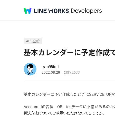
API 全般
基本カレンダーに予定作成でSER
rs_a95fdd
2022.08.29
既読
2633
基本カレンダーに予定作成したときにSERVICE_UNA
AccountIdの変換 OR icsデータに不備があ
解決方法についてご教示いただけないでしょうか。