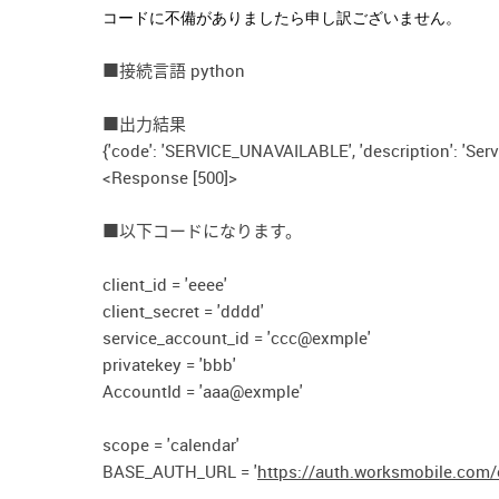
コードに不備がありましたら申し訳ございません。
■接続言語 python
■出力結果
{'code': 'SERVICE_UNAVAILABLE', 'description': 'Servi
<Response [500]>
■以下コードになります。
client_id = 'eeee'
client_secret = 'dddd'
service_account_id = 'ccc@exmple'
privatekey = 'bbb'
AccountId = 'aaa@exmple'
scope = 'calendar'
BASE_AUTH_URL = '
https://auth.worksmobile.com/