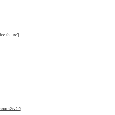
ce failure'}
oauth2/v2.0
'