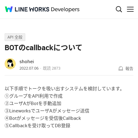
Q&A
API 全般
BOTのcallbackについて
shohei
2022.07.06
既読
2873
報告
以下手順でトークを吸い出すシステムを検討しています。
①グループをAPI利用で作成
②ユーザAがBotを手動追加
③LineworksでユーザAがメッセージ送信
④Botがメッセージを受信後Callback
⑤Callbackを受け取ってDB登録