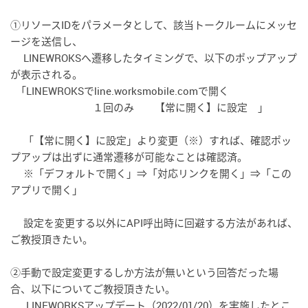
①リソースIDをパラメータとして、該当トークルームにメッセ
ージを送信し、
LINEWROKSへ遷移したタイミングで、以下のポップアップ
が表示される。
「LINEWROKSでline.worksmobile.comで開く
１回のみ 【常に開く】に設定 」
「【常に開く】に設定」より変更（※）すれば、確認ポッ
プアップは出ずに通常遷移が可能なことは確認済。
※「デフォルトで開く」⇒「対応リンクを開く」⇒「この
アプリで開く」
設定を変更する以外にAPI呼出時に回避する方法があれば、
ご教授頂きたい。
②手動で設定変更するしか方法が無いという回答だった場
合、以下についてご教授頂きたい。
LINEWORKSアップデート（2022/01/20）を実施したとこ