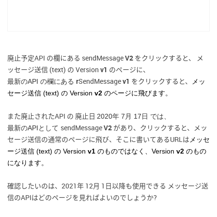
https://developers.worksmobile.com/jp/document/1001600
1?lang=ja
廃止予定API の欄にある sendMessage
V2
をクリックすると、 メ
ッセージ送信 (text) の Version
v1
のページに、
r
SendMessage
v1
をクリックすると、
最新のAPI の欄にある
メッ
セージ送信 (text) の Version
v2
のページに飛びます。
また廃止されたAPI の 廃止日
2020年 7月 17日 では、
sendMessage
V2
があり
、クリックすると、
メッ
最新のAPIとして
セージ送信の通常のページに飛び、そこに書いてあるURLは
メッセ
ージ送信 (text) の Version
v1
のものではなく、
Version
v2
のもの
になります。
確認したいのは、
2021年 12月 1日以降も使用できる メッセージ送
信のAPIはどのページを見ればよいのでしょうか?