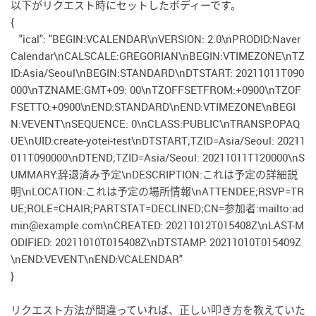
以下がリクエスト時にセットしたボディーです。
{
"ical": "BEGIN:VCALENDAR\nVERSION: 2.0\nPRODID:Naver
Calendar\nCALSCALE:GREGORIAN\nBEGIN:VTIMEZONE\nTZ
ID:Asia/Seoul\nBEGIN:STANDARD\nDTSTART: 20211011T090
000\nTZNAME:GMT+09: 00\nTZOFFSETFROM:+0900\nTZOF
FSETTO:+0900\nEND:STANDARD\nEND:VTIMEZONE\nBEGI
N:VEVENT\nSEQUENCE: 0\nCLASS:PUBLIC\nTRANSP:OPAQ
UE\nUID:create-yotei-test\nDTSTART;TZID=Asia/Seoul: 20211
011T090000\nDTEND;TZID=Asia/Seoul: 20211011T120000\nS
UMMARY:辞退済み予定\nDESCRIPTION:これは予定の詳細説
明\nLOCATION:これは予定の場所情報\nATTENDEE;RSVP=TR
UE;ROLE=CHAIR;PARTSTAT=DECLINED;CN=参加者:mailto:ad
min@example.com\nCREATED: 20211012T015408Z\nLAST-M
ODIFIED: 20211010T015408Z\nDTSTAMP: 20211010T015409Z
\nEND:VEVENT\nEND:VCALENDAR"
}
リクエスト方法が間違っていれば、正しい叩き方を教えていた