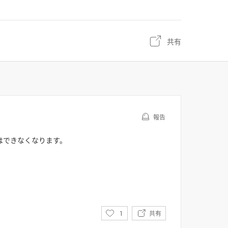
共有
報告
はできなくなります。
い
1
共有
い