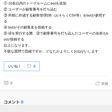
① 10名以内のトークルームにbotを追加
② ユーザーが顧客番号を打ち込む
③ 外部に作成する顧客管理DB（おそらくCSV等）をbotが参照す
る
④ botがその顧客名を投稿する
⑤ ④を実行する際、③で顧客番号を打ち込んだユーザーの名前もb
otが投稿する
以上になります。
不躾な質問で恐縮ですが、どなたかよろしくおねがいします
いいね！
0
0
共有
コメント
0