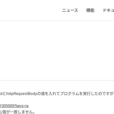
ニュース
機能
ドキ
dとhttpRequestBodyの値を入れてプログラムを実行したのです
1005009?lang=ja
でも値が一致しません。