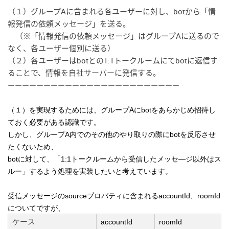
（１）グループAに含まれる各ユーザーに対し、botから「情
報発信の依頼メッセージ」を送る。
（※「情報発信の依頼メッセージ」はグループAに送るので
なく、各ユーザー個別に送る）
（２）各ユーザーはbotとの1:1トークルームにてbotに返信す
ることで、情報を自社サーバーに発信する。
ーーーーーーーーーーーーーーーーーーーーーーーー
（１）を実現するためには、グループAにbotをあらかじめ招待し
ておく必要がある認識です。
しかし、
グループA内でのその他のやり取りの際にbotを反応させ
たくないため、
botに対して、「1:1トークルームから受信したメッセ―ジ以外はス
ルー」するよう処理を実装したいと考えています。
受信メッセージのsourceプロパティに含まれるaccountId、roomId
についてですが、
ケース
accountId
roomId