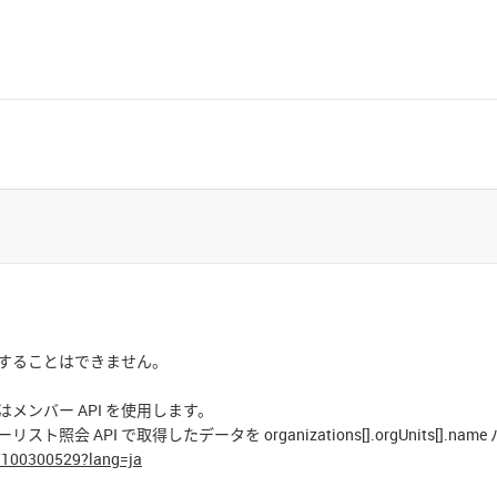
認することはできません。
ンバー API を使用します。
 API で取得したデータを organizations[].orgUnits[].
t/100300529?lang=ja