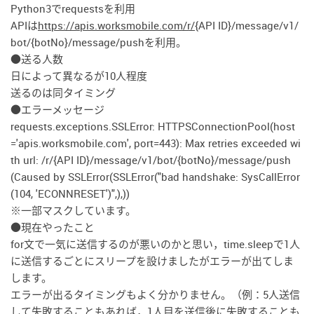
Python3でrequestsを利用
APIは
https://apis.worksmobile.com/r/
{API ID}/message/v1/
bot/{botNo}/message/pushを利用。
●送る人数
日によって異なるが10人程度
送るのは同タイミング
●エラーメッセージ
requests.exceptions.SSLError: HTTPSConnectionPool(host
='apis.worksmobile.com', port=443): Max retries exceeded wi
th url: /r/{API ID}/message/v1/bot/{botNo}/message/push
(Caused by SSLError(SSLError("bad handshake: SysCallError
(104, 'ECONNRESET')",),))
※一部マスクしています。
●現在やったこと
for文で一気に送信するのが悪いのかと思い，time.sleepで1人
に送信するごとにスリープを設けましたがエラーが出てしま
します。
エラーが出るタイミングもよく分かりません。（例：5人送信
して失敗することもあれば，1人目を送信後に失敗することも