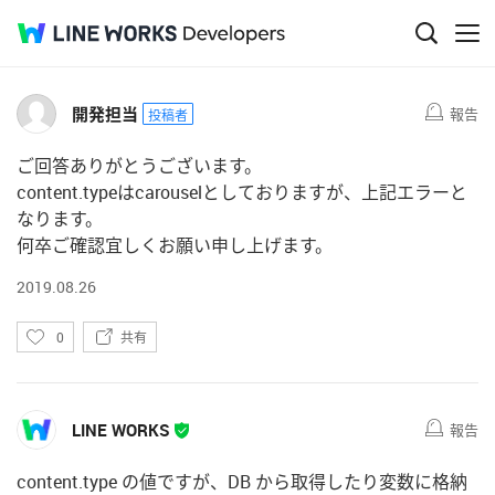
い
Q&A
0
共有
い
ね
開発担当
報告
投稿者
ご回答ありがとうございます。
content.typeはcarouselとしておりますが、上記エラーと
なります。
何卒ご確認宜しくお願い申し上げます。
2019.08.26
い
0
共有
い
ね
LINE WORKS
報告
content.type の値ですが、DB から取得したり変数に格納