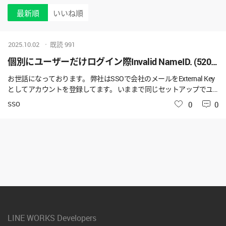
最新順
いいね順
2025.10.02
既読
991
個別にユーザーだけログイン際Invalid NameID. (520)エラー発生してます
お世話になっております。 弊社はSSOで会社のメールをExternal Key
としてアカウントを登録してます。 いままで同じセットアップでユ
ーザーは問題なくログインできますが、先月登録した一名のユーザ
SSO
いいね
0
0
ーがログイン際にInvalid NameID. (520)というエラーが発生してま
す。 Adminポータルに見ると、ユーザーのExternal Keyのメールアド
レスの設定は正確です。 DeveloperにExternal Keyリストにも正しいメ
ールアドレスが表示されてます。 そのあと、エラーを発生している
ユーザーアカウントをLINE WORKS Adminポータルに完全削除して、
再作成しても直しません。 AzureのSSO Activityを見ると、Sign-inのA
ctivityは成功してます。 こちらの対応方法をご教示いただけると大変
助かります。 よろしくお願いいたします。
LINE WORKS Developers