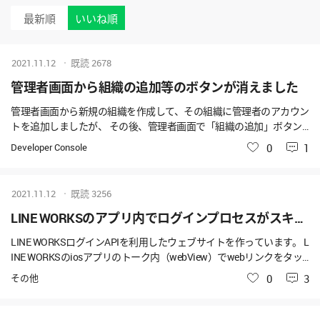
最新順
いいね順
2021.11.12
既読
2678
管理者画面から組織の追加等のボタンが消えました
管理者画面から新規の組織を作成して、その組織に管理者のアカウン
トを追加しましたが、 その後、管理者画面で「組織の追加」ボタン
と、グループ情報の中の「グループ削除」ボタン、「メンバを招待」
Developer Console
いいね
0
1
のタブが表示されなくなりました。 バグの可能性が高いので、ご対
応を頂きたいです。
2021.11.12
既読
3256
LINE WORKSのアプリ内でログインプロセスがスキップ
LINE WORKSログインAPIを利用したウェブサイトを作っています。 L
INE WORKSのiosアプリのトーク内（webView）でwebリンクをタッ
プしてそのサイトを開こうとしています。 サイトのランディングペ
その他
いいね
0
3
ージでLINE WORKSのID・パスワード入力画面を表示するのですが、
LINE WORKSのアプリ内でのログインプロセスがスキップされまし
た。これは正常動作でしょうか。