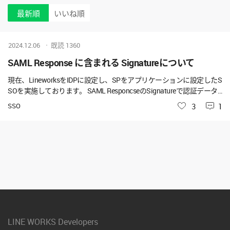
最新順
いいね順
2024.12.06
既読
1360
SAML Response に含まれる Signatureについて
現在、LineworksをIDPに設定し、SPをアプリケーションに設定したS
SOを実施しております。 SAML ResponcseのSignatureで認証データ
がBase64で返却されておりますが、12/5まではBase64の証明書デー
SSO
いいね
3
1
タがLFで改行され連携されておりましたが、 12/6（本日）より、CR
LFで連携され、証明書の検証に失敗しております。 アップデート情
報にCRLFへの変更について記載はありませんでしたが、変更されて
おりますでしょうか？
LINE WORKS Developers