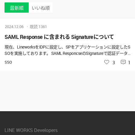
最新順
いいね順
2024.12.06
既読
1361
SAML Response に含まれる Signatureについて
現在、LineworksをIDPに設定し、SPをアプリケーションに設定したS
SOを実施しております。 SAML ResponcseのSignatureで認証データ
がBase64で返却されておりますが、12/5まではBase64の証明書デー
SSO
いいね
3
1
タがLFで改行され連携されておりましたが、 12/6（本日）より、CR
LFで連携され、証明書の検証に失敗しております。 アップデート情
報にCRLFへの変更について記載はありませんでしたが、変更されて
おりますでしょうか？
LINE WORKS Developers