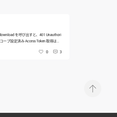
nts/download を呼び出すと、401 Unauthori
コープ設定済み Access Token 取得は成
ation failed) ■ 気になって
0
3
いいね
Service Account に権限を付与す