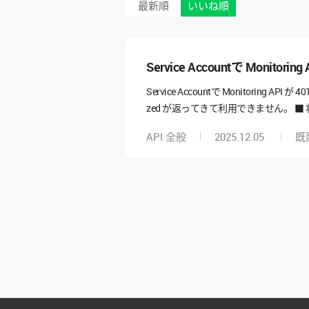
最新順
いいね順
Service Accountで Monitori
Service Accountで Monitoring API 
zed が返ってきて利用できません。 ■ 状況 プ
功し、scope も問題なし リクエスト例： GET /v1.0/m
API 全般
2025.12.05
既
いる点 ドキュメントには 「Service A
る方法が分かりません。 また、説明にあ