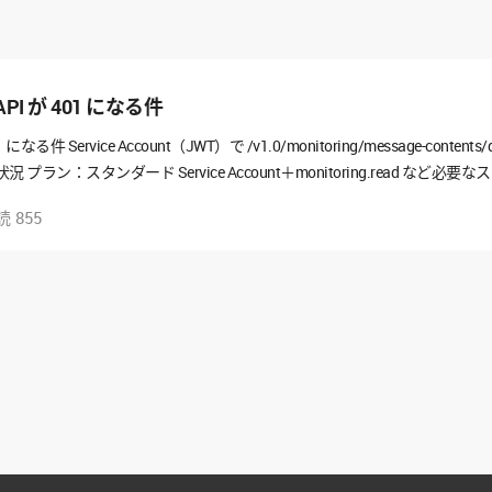
ng API が 401 になる件
が 401 になる件 Service Account（JWT）で /v1.0/monitoring/message-conte
ラン：スタンダード Service Account＋monitoring.read など必要なス
onitoring/message-contents/download → 401 UNAUTHORIZED (Authentic
読
855
ccount と、管理者画面で“モニタリング→トーク内容”権限が必要」 とありますが、
る 「サービス設定 > モニタリング」メ