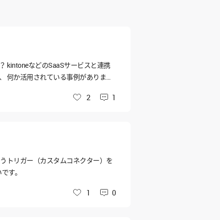
intoneなどのSaaSサービスと連携
、 何か活用されている事例がありまし
2
1
いいね
」、というトリガー（カスタムコネクター）を
いです。
1
0
いいね