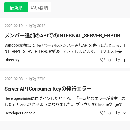
最新順
いいね順
2021.02.19
既読
3042
メンバー追加のAPIでのINTERNAL_SERVER_ERROR
Sandbox環境にて下記ページのメンバー追加APIを実行したところ、 I
NTERNAL_SERVER_ERRORが返ってきてしまいます。 リクエスト先
のURLやheader情報、Body等に不備がないか 確認しながら何度か実
Directory
いいね
0
1
行しているのですが、結果が変わらない状況です。 弊社側で確認出
来るポイントや、または原因等がお分かりになりましたら 教えてい
ただけますでしょうか。ご回答をお願いいたいします。 Status：500
2021.02.08
既読
3210
INTERNAL_SERVER_ERROR { "code": "INTERNAL_SERVER_ERROR", "do
main": "common", "message": "Unknown error, \n### Error querying dat
Server API Consumer Keyの発行エラー
abase. Cause: org.apache.commons.dbcp.SQLNestedException: Borro
Developers画面にログインしたところ、 「一時的なエラーが発生しま
w prepareStatement from pool failed\n### T
した」と表示されるようになりました。 ブラウザをChromeやEgeで
試したり、 ログイン・ログアウトを繰り返しても、状況が変わりま
Developer Console
いいね
0
2
せん。 Server API Consumer Keyの発行を行いたいのですが、 上記と
関係しているか分かりませんが、発行ボタンを押下しても反応がな
く、 発行が行えない状況です。