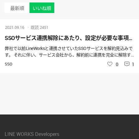
最新順
いいね順
2021.09.16
既読
2451
SSOサービス連携解除にあたり、設定が必要な事項はあるか
弊社で以前LineWorksと連携させていたSSOサービスを解約見込みで
す。 それに伴い、サービス会社から、解約前に連携を完全に解除す
るよう求められております。 『LineWorks developer console』にて＜
SSO
いいね
0
1
SSO Type＞"off"にすることで連係は解除できている認識ですが、 そ
の他に何か必要な作業がございましたら、ご教授ください。 また、S
SO連携と関連するデータ（連携ログのようなもの？）がLineWorks側
で取得できるようであれば、 解約前に取得しておきたいので、それ
についても併せてご教授ください。
LINE WORKS Developers