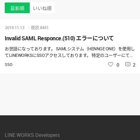
最新順
いいね順
2019.11.13
既読
8451
Invalid SAML Responce.(510) エラーについて
お世話になっております。 SAMLシステム（HENNGE ONE）を使用し
てLINEWORKSにSSOアクセスしております。 特定のユーザーにてWi
ndows 版アプリからのログイン時に、 「ログイン中にエラーが発生
SSO
いいね
0
2
しました。詳細は会社のシステム管理者にお問い合わせください。In
valid SAML Responce.(510)」 というエラーが発生します。 SAMLシス
テム側でログを確認したところ、そちらでは正常にログイン処理で
きている模様です。 上記の事象につきまして原因と解決方法をご教
示ください。 なお環境は以下の通りです。 ・OS：Windows8.1 ・LIN
EWORKSアプリ：2.6.1.1123 ・ウィルス対策ソフト：ESET Endpoint
Security（6.5.2118.1）
LINE WORKS Developers