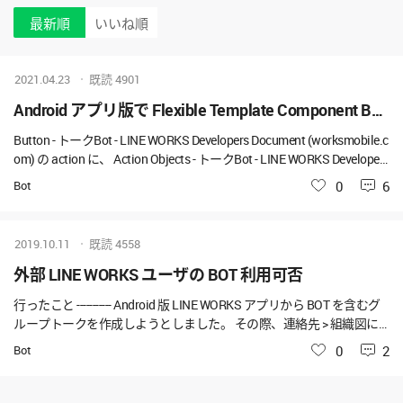
最新順
いいね順
2021.04.23
既読
4901
Android アプリ版で Flexible Template Component Button Message Action の postback が送信されない
Button - トークBot - LINE WORKS Developers Document (worksmobile.c
om) の action に、 Action Objects - トークBot - LINE WORKS Developers
Document (worksmobile.com) の Message Action の postback に文字列
Bot
いいね
0
6
を設定しております。 Android アプリ版ではボタンをタップしてもメ
ッセージは送信されていますが、 postback パラメータが送信されま
せん。 ブラウザ版では postback パラメータも送信されておりまし
2019.10.11
既読
4558
た。 お手数ですが、ご確認いただけないでしょうか。 Template の種
類は異なりますが、下記と同様な現象かと存じます。 Windowsアプ
外部 LINE WORKS ユーザの BOT 利用可否
リ版でリストテンプレート下部ボタンのpostbackが機能しない - 問い
行ったこと ----------- Android 版 LINE WORKS アプリから BOT を含むグ
合わせ - LINE WORKS Developers : コミュニティ (worksmobile.com) *
ループトークを作成しようとしました。 その際、連絡先 > 組織図に
発生日時: 2021/4/23 15:30 頃 * Android アプリバージョ
表示されるユーザ以外に、連絡先 > 外部に表示される`外部 LINE WOR
Bot
いいね
0
2
KS ユーザ` も BOT を含むグループトークに追加しようとしました。
期待する結果 -------------- 連絡先 > 組織図 に表示されるユーザも選択で
きる、かつ 連絡先 > 外部 に表示される `外部 LINE WORKS ユーザ`も