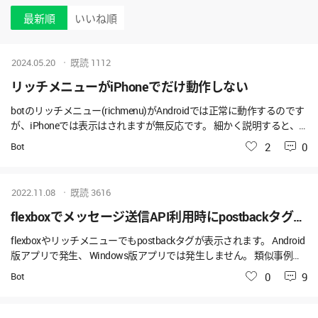
最新順
いいね順
2024.05.20
既読
1112
リッチメニューがiPhoneでだけ動作しない
botのリッチメニュー(richmenu)がAndroidでは正常に動作するのです
が、iPhoneでは表示はされますが無反応です。 細かく説明すると、
外部リンクは動作しますが、action.type:message が動作しません。
Bot
いいね
2
0
各種資料を見てもAndroidとiPhoneで異なるような設定は見当たらな
いのですが、 想定される原因が分かる方がいらっしゃいましたら教
えてください。
2022.11.08
既読
3616
flexboxでメッセージ送信API利用時にpostbackタグが表示されてしまう
flexboxやリッチメニューでもpostbackタグが表示されます。 Android
版アプリで発生、 Windows版アプリでは発生しません。 類似事例が
ありますが、 flexboxでは "escape": true では改善しません https://fo
Bot
いいね
0
9
rum.worksmobile.com/jp/posts/100390 メッセージ送信API利用時にp
ostbackタグが表示されてしまうメッセージ送信API(buttonTemplate)
を利用しているのですが、postbackのパラメータを下記のように設