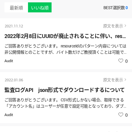
最新順
いいね順
BEST選択数
0
原文を表示
2021.11.12
2022年2月8日にUUIDが廃止されることに伴い、resource IDに変更となるに関する質問
ご回答ありがとうございます。 resourceIdのパターン内容については
非公開情報とのことですが、バイト数だけご教授頂くことは可能で
しょうか？
Audit
いいね
0
原文を表示
2022.01.06
監査ログAPI json形式でダウンロードするについて
ご回答ありがとうございます。 CSV形式しかない場合、取得できる
「アカウント名」はユーザーが任意で設定可能となっており、ダブル
クォーテーション＋カンマを含めたアカウント名（顔文字等）も設
Audit
いいね
0
定可能だと思います。 その場合、CSV形式としては崩れると思いま
すが、どのように各項目を取得すればいいでしょうか？（利用者側
で判断ロジックを組むしかないでしょうか？）