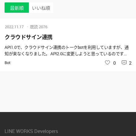
最新順
いいね順
2022.11.17
既読
2076
クラウドサイン連携
API1.0で、クラウドサイン連携のトークbotを利用していますが、通
知が来なくなりました。 API2.0に変更しようと思っているのです
が、登録したBotに対してAPI1.0のチェックを外し API2.0に変更する
Bot
いいね
0
2
事で、変更作業は完了しますでしょうか？ それとも新たにbotを登録
しなければいけないのでしょうか？ 何卒ご教授ください。
LINE WORKS Developers