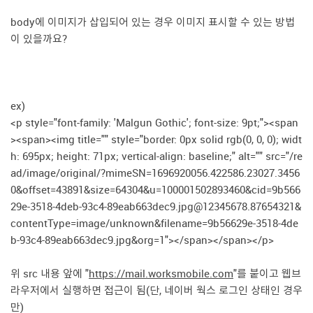
body에 이미지가 삽입되어 있는 경우 이미지 표시할 수 있는 방법
이 있을까요?
ex)
<p style="font-family: 'Malgun Gothic'; font-size: 9pt;"><span
><span><img title="" style="border: 0px solid rgb(0, 0, 0); widt
h: 695px; height: 71px; vertical-align: baseline;" alt="" src="/re
ad/image/original/?mimeSN=1696920056.422586.23027.3456
0&offset=43891&size=64304&u=100001502893460&cid=9b566
29e-3518-4deb-93c4-89eab663dec9.jpg@12345678.87654321&
contentType=image/unknown&filename=9b56629e-3518-4de
b-93c4-89eab663dec9.jpg&org=1"></span></span></p>
위 src 내용 앞에 "
https://mail.worksmobile.com
"를 붙이고 웹브
라우저에서 실행하면 접근이 됨(단, 네이버 웍스 로그인 상태인 경우
만)