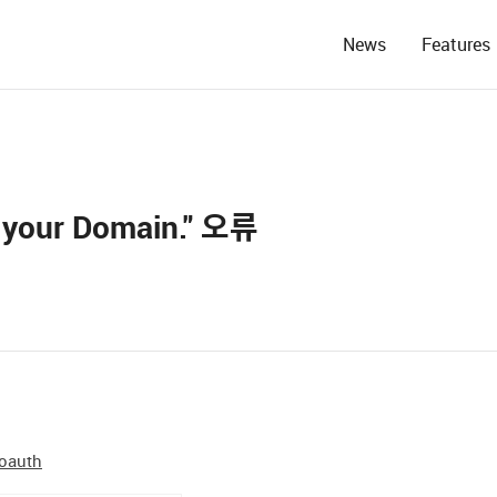
News
Features
your Domain." 오류
-oauth