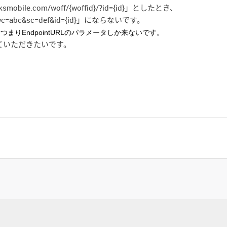
obile.com/woff/{woffid}/?id={id}」としたとき、
wc=abc&sc=def&id={id}」にならないです。
ます。つまり
EndpointURLのパラメータしか来ないです。
えていただきたいです。