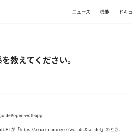
ニュース
機能
ドキ
tの関係を教えてください。
-guide#open-woff-app
RLが「https://xxxxx.com/xyz/?wc=abc&sc=def」のとき、