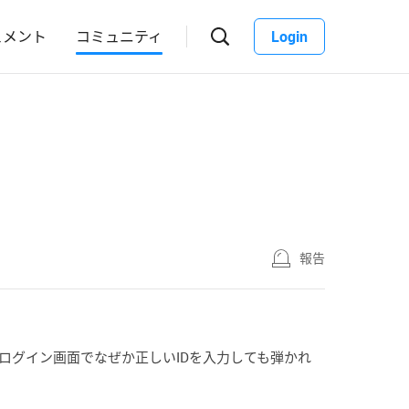
ュメント
コミュニティ
Login
報告
sのログイン画面でなぜか正しいIDを入力しても弾かれ