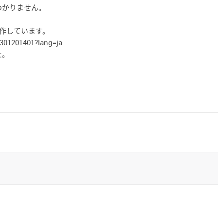
わかりません。
に動作しています。
301201401?lang=ja
た。