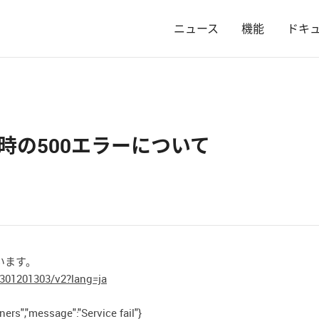
ニュース
機能
ドキ
時の500エラーについて
います。
301201303/v2?lang=ja
rs","message":"Service fail"}