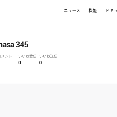
ニュース
機能
ドキ
masa 345
コメント
いいね受信
いいね送信
0
0