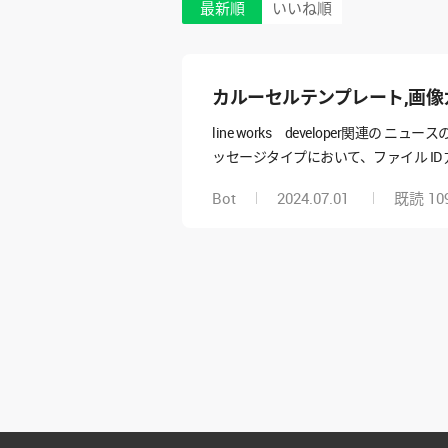
最新順
いいね順
カルーセルテンプレート,画像
line works developer関連の ニュースの
ッセージタイプにおいて、ファイル I
セルテンプレート リストテンプレー
Bot
2024.07.01
既読
10
ト、 リストテンプレートの メッセー
ます。 以下の1,2,3に記載している通りの理解で良
ousel Request Content のcolumns[].fil