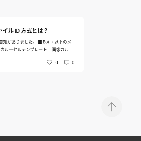
ル ID 方式とは？
=644 以下の告知がありました。 ■ Bot ・以下のメ
。 カルーセルテンプレート 画像カルー
レート、 画像カルーセルテンプレー
0
0
いいね
、画像などを送信する方法だと思ってい
le.com/jp/docs/bot-send-car