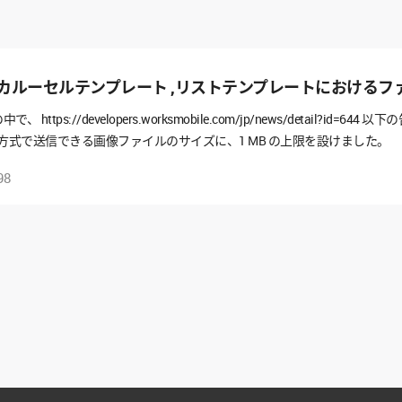
カルーセルテンプレート ,リストテンプレートにおけるファイ
中で、 https://developers.worksmobile.com/jp/news/detail?id
D 方式で送信できる画像ファイルのサイズに、1 MB の上限を設けました
ト この告知（仕様変更）についての質問になります。 カルーセルテンプ
98
ジタイプにおけるファイル ID 方式というのは、 ファイルIDを指定して
いでしょうか？ 1. カルーセルタイプならば、 https://developers.worksmobi
eId