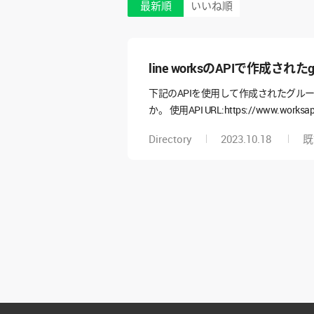
最新順
いいね順
line worksのAPIで作成
下記のAPIを使用して作成されたグル
か。 使用API URL:https://www.
dは返ってくると思うのですが、そのgr
Directory
2023.10.18
す。