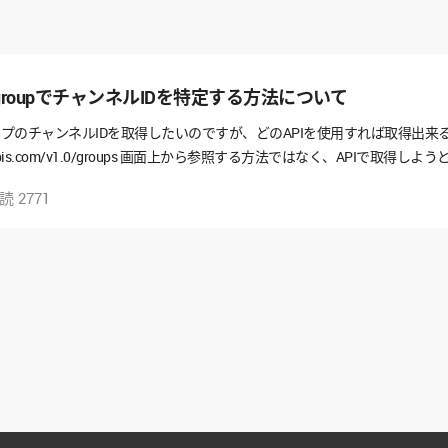
されたgroupでチャンネルIDを特定する方法について
ープのチャンネルIDを取得したいのですが、どのAPIを使用すれば取得出
worksapis.com/v1.0/groups 画面上から参照する方法ではなく、APIで取得
oupIdを使用して、なにかしらAPIを走らせればどうにか取得出来るので
既読
2771