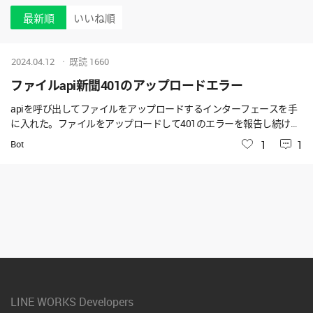
最新順
いいね順
2024.04.12
既読
1660
ファイルapi新聞401のアップロードエラー
apiを呼び出してファイルをアップロードするインターフェースを手
に入れた。ファイルをアップロードして401のエラーを報告し続けた
が、ファイルのフォーマットに何か問題があるか見てもらえない
Bot
いいね
1
1
か。 コードは次のとおりです
LINE WORKS Developers