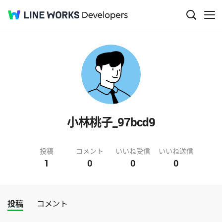
小林桃子_97bcd9
投稿
コメント
いいね受信
いいね送信
1
0
0
0
投稿
コメント