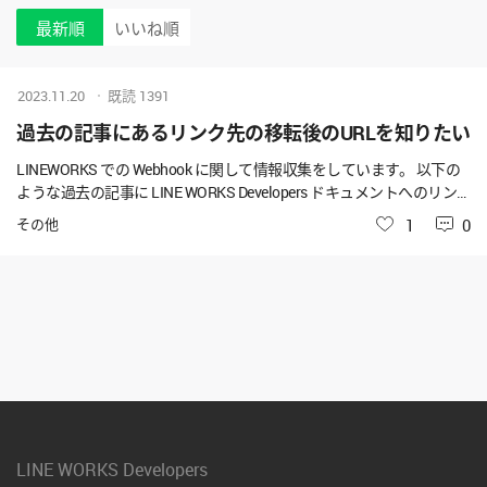
最新順
いいね順
2023.11.20
既読
1391
過去の記事にあるリンク先の移転後のURLを知りたい
LINEWORKS での Webhook に関して情報収集をしています。 以下の
ような過去の記事に LINE WORKS Developers ドキュメントへのリン
クがあるのですが、Not Found となってしまうことに何回も遭遇して
その他
いいね
1
0
います。 - https://qiita.com/kunihiros/items/c4db8c2083e2d0b1e384
#%E5%8F%82%E8%80%83%E3%81%AB%E3%81%95%E3%81%9B%E3%
81%A6%E3%81%84%E3%81%9F%E3%81%A0%E3%81%8D%E3%81%B
E%E3%81%97%E3%81%9Fm_-_m 受信メッセージの改ざんチェックを
する - Qiitaメッセージが通信途中で奪われ、改ざんされて送られてき
たら大変ですよね。漫画やアニメだとハッカーやクラッカーのみな
さんがカタカタやって偽のメッセージで誘導したりしています。現実
でもやられてしまって…https://qiita.com/kunihiros/items/c4db8c208
3e2d0b1e384 - https://f
LINE WORKS Developers